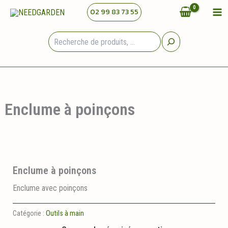
Aller
02 99 83 73 55
au
contenu
Rechercher
Enclume à poinçons
Enclume à poinçons
Enclume avec poinçons
Catégorie :
Outils à main