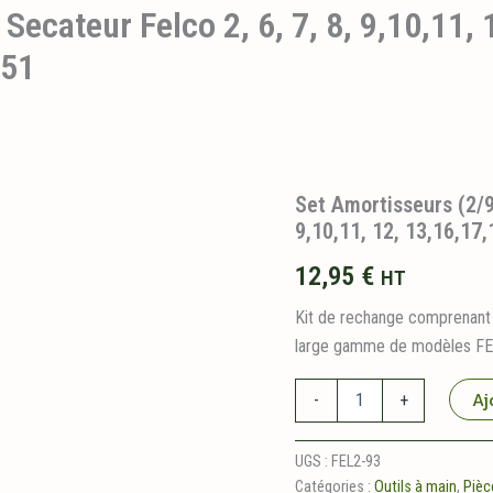
Secateur Felco 2, 6, 7, 8, 9,10,11, 
,51
Set Amortisseurs (2/9
9,10,11, 12, 13,16,17
12,95
€
HT
Kit de rechange comprenant 
large gamme de modèles FE
quantité
Aj
-
+
de
Set
Amortisseurs
UGS :
FEL2-93
(2/93)
Catégories :
Outils à main
,
Pièc