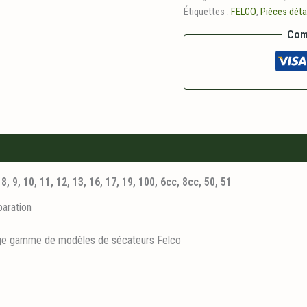
pour
Étiquettes :
FELCO
,
Pièces dét
Secateur
Felco
Com
2,
6,
7,
8,
9,10,11,
12,
13,16,17,19,100,6CC,8CC,50,51
 9, 10, 11, 12, 13, 16, 17, 19, 100, 6cc, 8cc, 50, 51
paration
rge gamme de modèles de sécateurs Felco