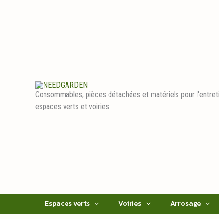
Aller
au
contenu
Consommables, pièces détachées et matériels pour l'entret
espaces verts et voiries
Espaces verts
Voiries
Arrosage