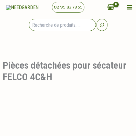
Aller
02 99 83 73 55
au
contenu
Rechercher
Pièces détachées pour sécateur
FELCO 4C&H