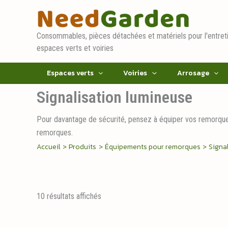
Aller
au
contenu
Consommables, pièces détachées et matériels pour l'entret
espaces verts et voiries
Espaces verts
Voiries
Arrosage
Signalisation lumineuse
Pour davantage de sécurité, pensez à équiper vos remorque
remorques.
Accueil
Produits
Équipements pour remorques
Signa
Trié
10 résultats affichés
par
popularité