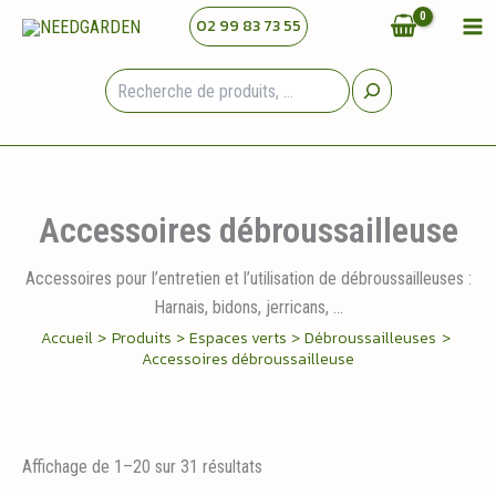
Aller
02 99 83 73 55
au
contenu
Rechercher
Accessoires débroussailleuse
Accessoires pour l’entretien et l’utilisation de débroussailleuses :
Harnais, bidons, jerricans, …
Accueil
Produits
Espaces verts
Débroussailleuses
Accessoires débroussailleuse
Trié
Affichage de 1–20 sur 31 résultats
par