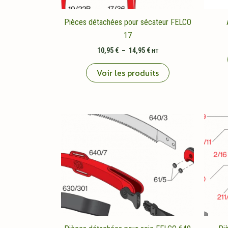
Pièces détachées pour sécateur FELCO
17
Plage
10,95
€
–
14,95
€
HT
de
prix :
Voir les produits
10,95 €
à
14,95 €