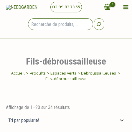
Aller
02 99 83 73 55
au
contenu
Rechercher
Fils-débroussailleuse
Accueil
Produits
Espaces verts
Débroussailleuses
Fils-débroussailleuse
Trié
Affichage de 1–20 sur 34 résultats
par
popularité