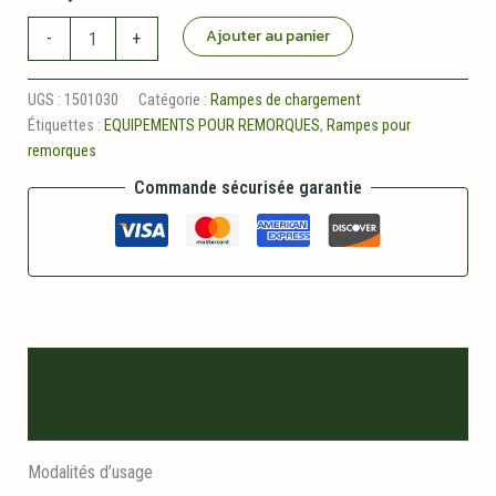
quantité
Ajouter au panier
-
+
de
Rampes
galvanisees
UGS :
1501030
Catégorie :
Rampes de chargement
long
Étiquettes :
EQUIPEMENTS POUR REMORQUES
,
Rampes pour
2
remorques
m
charge
Commande sécurisée garantie
240
kg
par
paire
Description
Informations logistiques
Modalités d’usage