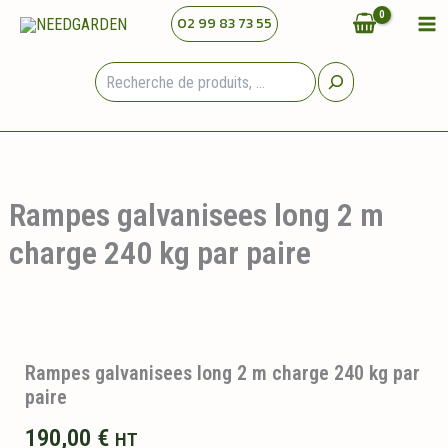
Aller
02 99 83 73 55
au
contenu
Rechercher
Rampes galvanisees long 2 m
charge 240 kg par paire
Rampes galvanisees long 2 m charge 240 kg par
paire
190,00
€
HT