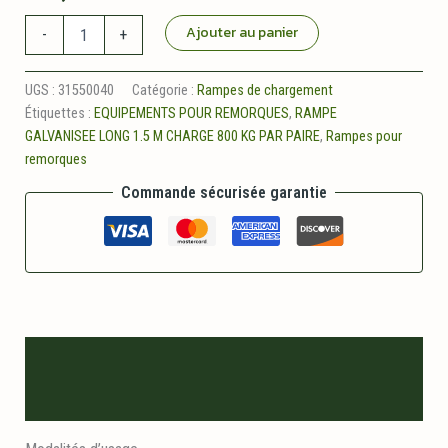
quantité
Ajouter au panier
-
+
de
Rampes
galvanisees
UGS :
31550040
Catégorie :
Rampes de chargement
long
Étiquettes :
EQUIPEMENTS POUR REMORQUES
,
RAMPE
1.50
GALVANISEE LONG 1.5 M CHARGE 800 KG PAR PAIRE
,
Rampes pour
m
remorques
charge
800
Commande sécurisée garantie
kg
par
paire
Description
Informations logistiques