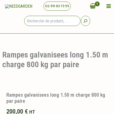
Aller
02 99 83 73 55
au
contenu
Rechercher
Rampes galvanisees long 1.50 m
charge 800 kg par paire
Rampes galvanisees long 1.50 m charge 800 kg
par paire
200,00
€
HT