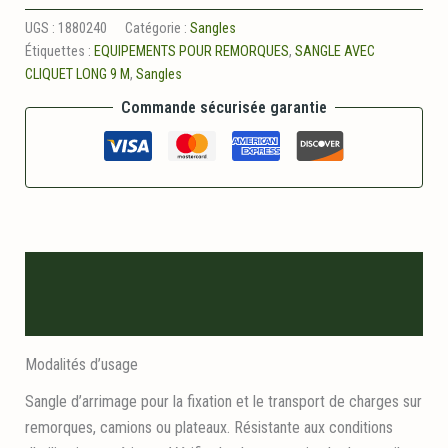
Sangle
a
UGS :
1880240
Catégorie :
Sangles
cliquet
Étiquettes :
EQUIPEMENTS POUR REMORQUES
,
SANGLE AVEC
9
CLIQUET LONG 9 M
,
Sangles
m
Commande sécurisée garantie
Description
Informations logistiques
Modalités d’usage
Sangle d’arrimage pour la fixation et le transport de charges sur
remorques, camions ou plateaux. Résistante aux conditions