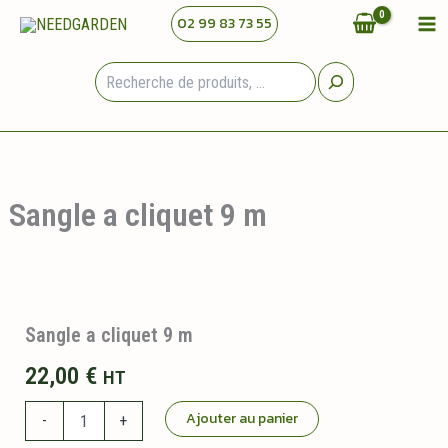
Aller
02 99 83 73 55
au
contenu
Rechercher
Sangle a cliquet 9 m
Sangle a cliquet 9 m
22,00
€
HT
quantité
Ajouter au panier
-
+
de