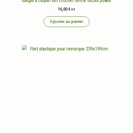
Sangle a cliquet 6m crochet ferme techni power
16,00
€
HT
Ajouter au panier