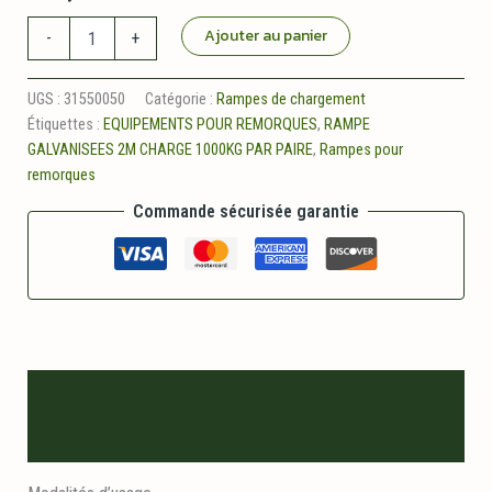
quantité
Ajouter au panier
-
+
de
Rampes
galvanisees
UGS :
31550050
Catégorie :
Rampes de chargement
long
Étiquettes :
EQUIPEMENTS POUR REMORQUES
,
RAMPE
2m
GALVANISEES 2M CHARGE 1000KG PAR PAIRE
,
Rampes pour
charge
remorques
800kg
par
Commande sécurisée garantie
paire
Description
Informations logistiques