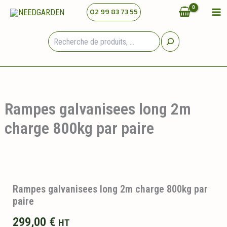
Aller
02 99 83 73 55
au
contenu
Rechercher
Rampes galvanisees long 2m
charge 800kg par paire
Rampes galvanisees long 2m charge 800kg par
paire
299,00
€
HT