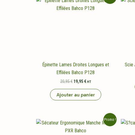
Épinette Lames Droites Longues et
Scie 
Effilées Bahco P128
Le
Le
20,95
€
19,95
€
HT
prix
prix
initial
actuel
Ajouter au panier
était :
est :
20,95 €.
19,95 €.
Promo !