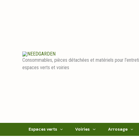
Aller
au
contenu
Consommables, pièces détachées et matériels pour l'entret
espaces verts et voiries
Espaces verts
Voiries
Arrosage