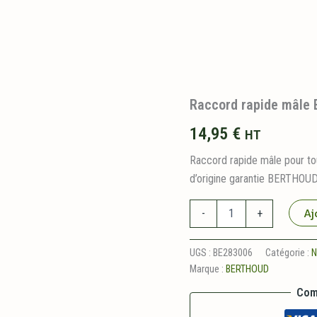
Raccord rapide mâle 
14,95
€
HT
Raccord rapide mâle pour to
d’origine garantie BERTHOU
quantité
Aj
-
+
de
Raccord
rapide
UGS :
BE283006
Catégorie :
N
mâle
Marque :
BERTHOUD
Elyte
Com