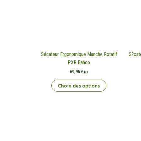
Sécateur Ergonomique Manche Rotatif
S?cat
PXR Bahco
69,95
€
HT
Ce
Choix des options
produit
a
plusieurs
variations.
Les
options
peuvent