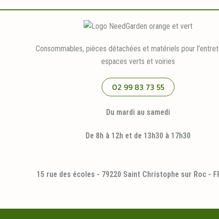
être
choisies
sur
la
Consommables, pièces détachées et matériels pour l'entret
page
espaces verts et voiries
du
produit
02 99 83 73 55
Du mardi au samedi
De 8h à 12h et de 13h30 à 17h30
15 rue des écoles - 79220 Saint Christophe sur Roc - 