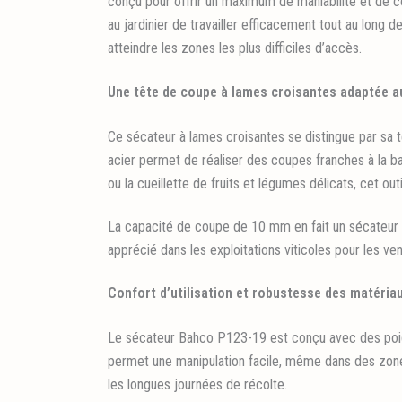
conçu pour offrir un maximum de maniabilité et de c
au jardinier de travailler efficacement tout au long 
atteindre les zones les plus difficiles d’accès.
Une tête de coupe à lames croisantes adaptée au
Ce sécateur à lames croisantes se distingue par sa t
acier permet de réaliser des coupes franches à la bas
ou la cueillette de fruits et légumes délicats, cet out
La capacité de coupe de 10 mm en fait un sécateur par
apprécié dans les exploitations viticoles pour les ve
Confort d’utilisation et robustesse des matéria
Le sécateur Bahco P123-19 est conçu avec des poign
permet une manipulation facile, même dans des zon
les longues journées de récolte.