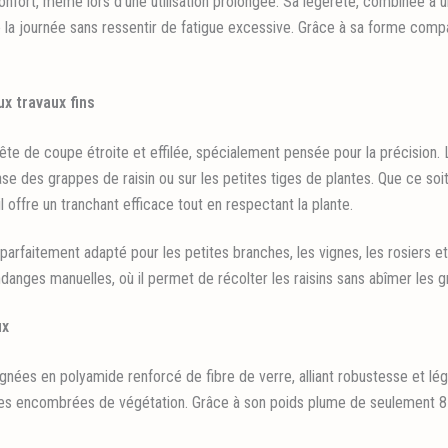
onfort, même lors d’une utilisation prolongée. Sa légèreté, combinée à
de la journée sans ressentir de fatigue excessive. Grâce à sa forme compa
x travaux fins
ête de coupe étroite et effilée, spécialement pensée pour la précision.
e des grappes de raisin ou sur les petites tiges de plantes. Que ce soit 
il offre un tranchant efficace tout en respectant la plante.
faitement adapté pour les petites branches, les vignes, les rosiers et a
ndanges manuelles, où il permet de récolter les raisins sans abîmer les 
ux
ées en polyamide renforcé de fibre de verre, alliant robustesse et l
es encombrées de végétation. Grâce à son poids plume de seulement 87