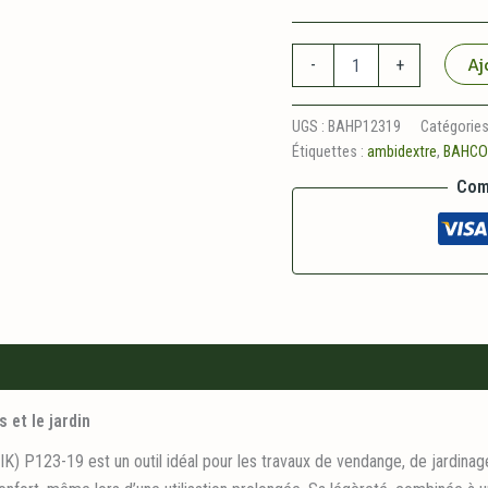
quantité
Aj
-
+
de
Petit
Sécateur
UGS :
BAHP12319
Catégories
Épinette
Étiquettes :
ambidextre
,
BAHC
P123-
19
Com
BAHCO
 et le jardin
P123-19 est un outil idéal pour les travaux de vendange, de jardinage