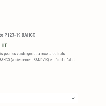
tte P123-19 BAHCO
Plage
€
HT
de
is
pour les vendanges et la récolte de fruits :
BAHCO (anciennement SANDVIK) est l’outil idéal et
prix :
14,95 €
à
16,95 €