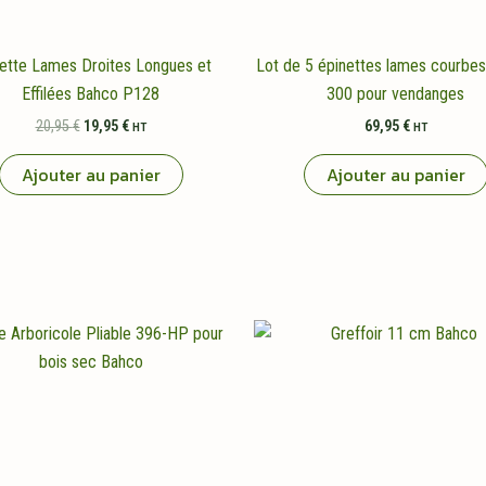
ette Lames Droites Longues et
Lot de 5 épinettes lames courbe
Effilées Bahco P128
300 pour vendanges
Le
Le
20,95
€
19,95
€
69,95
€
HT
HT
prix
prix
initial
actuel
Ajouter au panier
Ajouter au panier
était :
est :
20,95 €.
19,95 €.