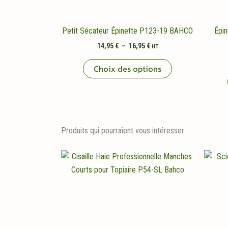
Petit Sécateur Épinette P123-19 BAHCO
Épin
Plage
14,95
€
–
16,95
€
HT
de
Ce
prix :
Choix des options
14,95 €
produit
à
a
16,95 €
plusieurs
variations.
Les
Produits qui pourraient vous intéresser
options
peuvent
être
choisies
sur
la
page