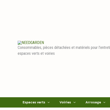
Aller
au
contenu
Consommables, pièces détachées et matériels pour l'entret
espaces verts et voiries
Espaces verts
Voiries
Arrosage