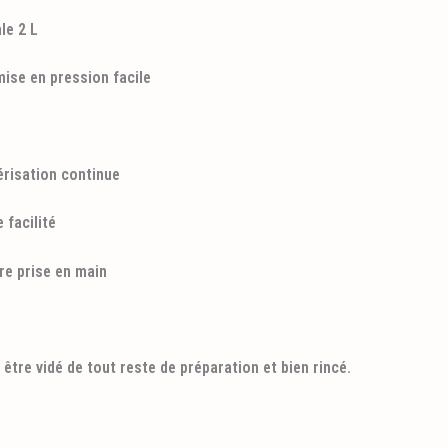
le 2 L
se en pression facile
érisation continue
 facilité
re prise en main
 être vidé de tout reste de préparation et bien rincé.