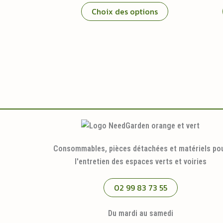
Ce
prix :
Choix des options
14,95 €
produit
à
a
16,95 €
plusieurs
variations.
Les
options
peuvent
être
choisies
sur
la
Consommables, pièces détachées et matériels po
page
l'entretien des espaces verts et voiries
du
produit
02 99 83 73 55
Du mardi au samedi