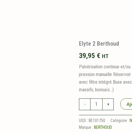
Elyte 2 Berthoud
39,95
€
HT
Pulvérisation continue et/o
pression manuelle Réservoir
avec filtre intégré Buse avec 
massifs, bonsaïs…)
quantité
Aj
-
+
de
Elyte
2
UGS :
BE101750
Catégorie :
N
Berthoud
Marque :
BERTHOUD