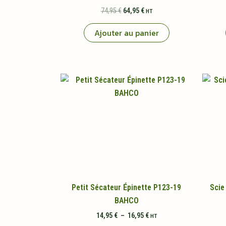
Le
Le
74,95
€
64,95
€
HT
prix
prix
initial
actuel
Ajouter au panier
était :
est :
74,95 €.
64,95 €.
Petit Sécateur Épinette P123-19
Scie
BAHCO
Plage
14,95
€
–
16,95
€
HT
de