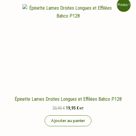
Promo !
Épinette Lames Droites Longues et Effilées Bahco P128
Le
Le
20,95
€
19,95
€
HT
prix
prix
initial
actuel
Ajouter au panier
était :
est :
20,95 €.
19,95 €.