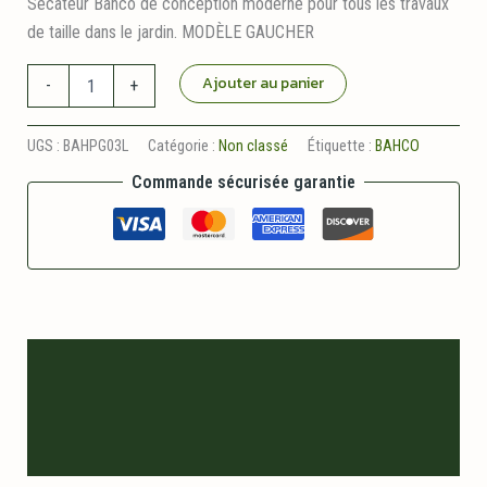
Sécateur Bahco de conception moderne pour tous les travaux
de taille dans le jardin. MODÈLE GAUCHER
quantité
Ajouter au panier
-
+
de
Sécateur
Moderne
UGS :
BAHPG03L
Catégorie :
Non classé
Étiquette :
BAHCO
20
Commande sécurisée garantie
cm
Gaucher
Bahco
Description
Informations logistiques
Avis (0)