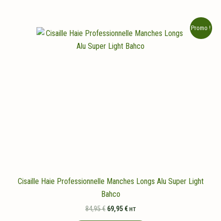
Promo !
Cisaille Haie Professionnelle Manches Longs Alu Super Light
Bahco
Le
Le
84,95
€
69,95
€
HT
prix
prix