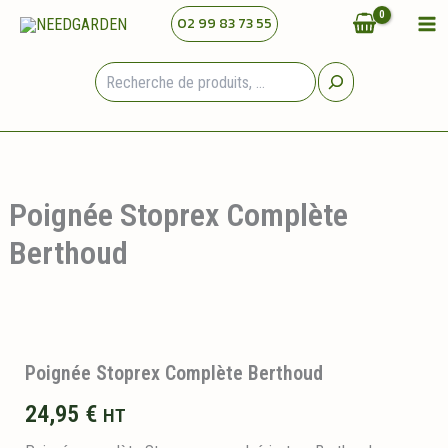
Aller
02 99 83 73 55
au
contenu
Rechercher
Poignée Stoprex Complète
Berthoud
Poignée Stoprex Complète Berthoud
24,95
€
HT