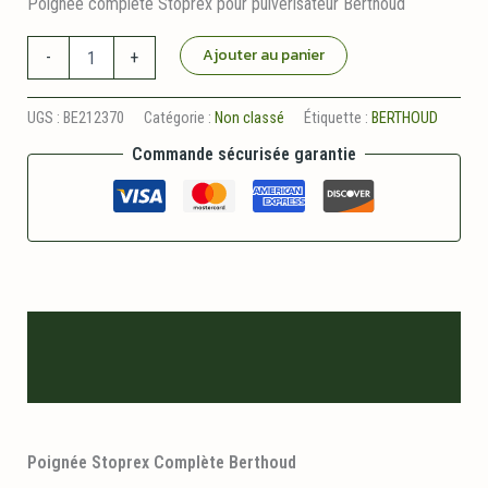
Poignée complète Stoprex pour pulvérisateur Berthoud
quantité
Ajouter au panier
-
+
de
Poignée
Stoprex
UGS :
BE212370
Catégorie :
Non classé
Étiquette :
BERTHOUD
Complète
Commande sécurisée garantie
Berthoud
Description
Informations logistiques
Poignée Stoprex Complète Berthoud