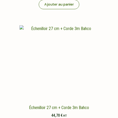
initial
actuel
Ajouter au panier
était :
est :
84,95 €.
69,95 €.
Échenilloir 27 cm + Corde 3m Bahco
44,70
€
HT