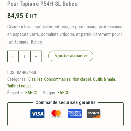
Pour Topiaire P54H-SL Bahco
84,95
€
HT
Cisaille à haies spécialement conçue pour l´usage professionnel
en espaces verts, domaines viticoles et particulièrement pour l
´art topiaire. Bahco
quantité
Ajouter au panier
-
+
de
Cisaille
Haie
UGS :
BAHP54HSL
Professionnelle
Catégories :
Cisailles
,
Consommables
,
Non classé
,
Outils à main
,
Manches
Taille et coupe
Longs
Étiquette :
BAHCO
Marque :
BAHCO
Pour
Topiaire
Commande sécurisée garantie
P54H-
SL
Bahco