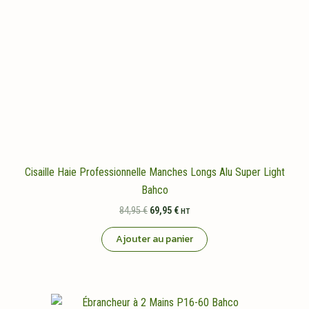
Cisaille Haie Professionnelle Manches Longs Alu Super Light
Bahco
Le
Le
84,95
€
69,95
€
HT
prix
prix
initial
actuel
Ajouter au panier
était :
est :
84,95 €.
69,95 €.