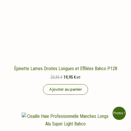
Épinette Lames Droites Longues et Effilées Bahco P128
Le
Le
20,95
€
19,95
€
HT
prix
prix
initial
actuel
Ajouter au panier
était :
est :
20,95 €.
19,95 €.
Promo !