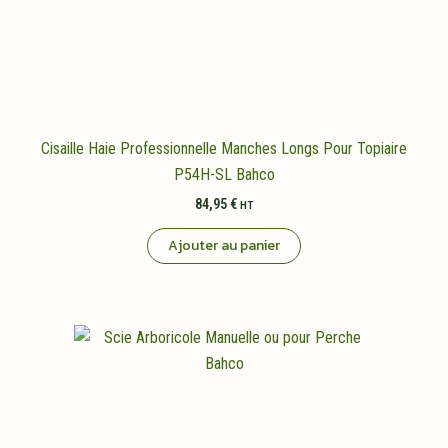
sur
la
page
du
produit
Cisaille Haie Professionnelle Manches Longs Pour Topiaire
P54H-SL Bahco
84,95
€
HT
Ajouter au panier