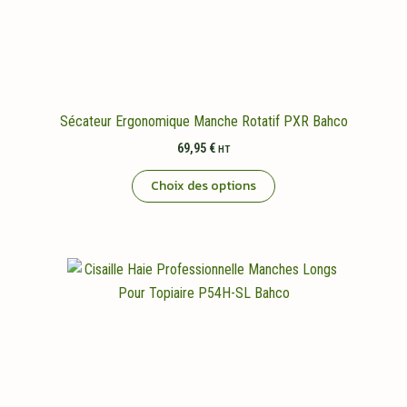
Sécateur Ergonomique Manche Rotatif PXR Bahco
69,95
€
HT
Ce
Choix des options
produit
a
plusieurs
variations.
Les
options
peuvent
être
choisies