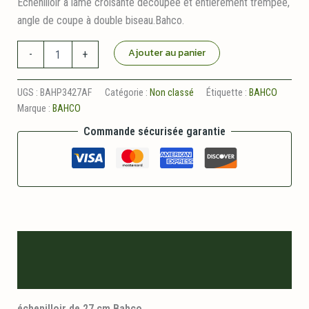
Échenilloir à lame croisante découpée et entièrement trempée,
angle de coupe à double biseau.Bahco.
quantité
Ajouter au panier
-
+
de
Échenilloir
27
UGS :
BAHP3427AF
Catégorie :
Non classé
Étiquette :
BAHCO
cm
Marque :
BAHCO
+
Corde
Commande sécurisée garantie
3m
Bahco
Description
Informations logistiques
échenilloir de 27 cm Bahco