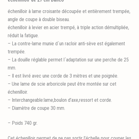
échenilloir à lame croisante découpée et entièrement trempée,
angle de coupe à double biseau.
échenilloir à levier en acier trempé, à triple action démultipliée,
réduit la fatigue.
– La contre-lame munie d´un racloir anti-sève est également
trempée.
– La douille réglable permet l´adaptation sur une perche de 25
mm.
– Il est livré avec une corde de 3 mètres et une poignée.
– Une lame de scie arboricole peut être montée sur cet
échenilloir.
– Interchangeable:lame,boulon d’axe,ressort et corde.
– Diamètre de coupe 30 mm.
– Poids 740 gr.
Cet échenilloir permet de ne pas sortir l’échelle pour couper les