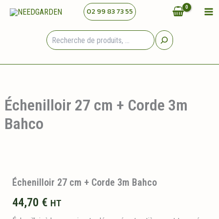
Aller
02 99 83 73 55
au
contenu
Rechercher
Échenilloir 27 cm + Corde 3m
Bahco
Échenilloir 27 cm + Corde 3m Bahco
44,70
€
HT