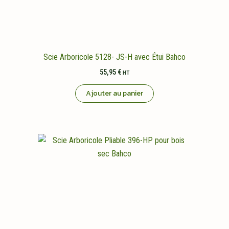
page
du
produit
Scie Arboricole 5128- JS-H avec Étui Bahco
55,95
€
HT
Ajouter au panier