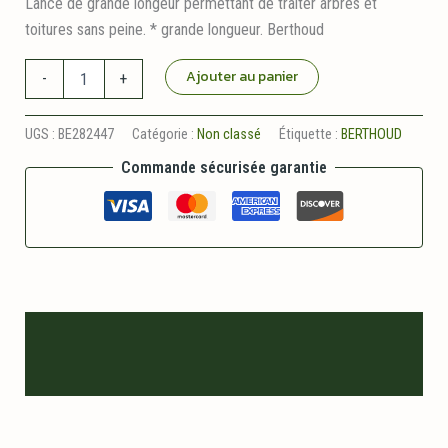
Lance de grande longeur permettant de traiter arbres et
toitures sans peine. * grande longueur. Berthoud
quantité
Ajouter au panier
-
+
de
Lance
Grande
UGS :
BE282447
Catégorie :
Non classé
Étiquette :
BERTHOUD
Longueur
Commande sécurisée garantie
3.6
m
Berthoud
Description
Informations logistiques