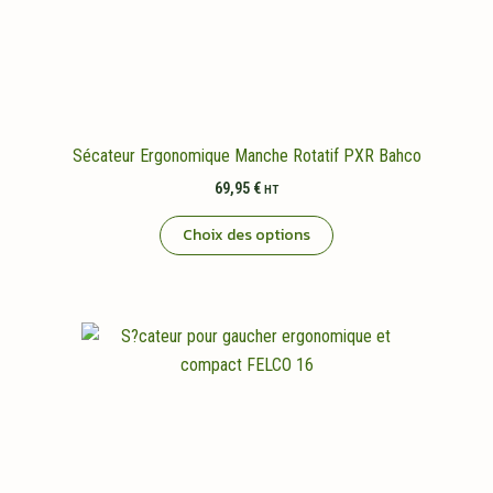
Sécateur Ergonomique Manche Rotatif PXR Bahco
69,95
€
HT
Ce
Choix des options
produit
a
plusieurs
variations.
Les
options
peuvent
être
choisies