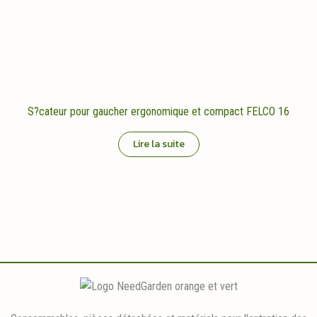
sur
la
page
du
produit
S?cateur pour gaucher ergonomique et compact FELCO 16
Lire la suite