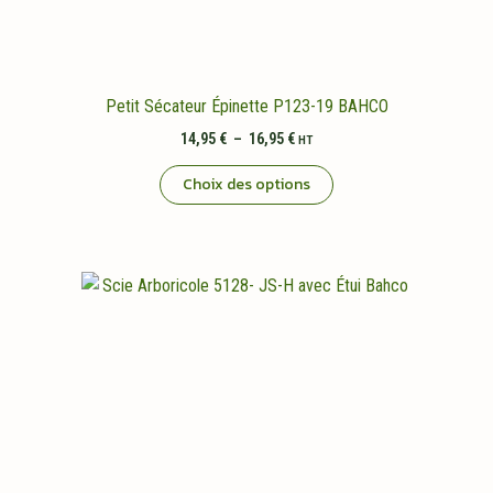
Petit Sécateur Épinette P123-19 BAHCO
Plage
14,95
€
–
16,95
€
HT
de
Ce
prix :
Choix des options
14,95 €
produit
à
a
16,95 €
plusieurs
variations.
Les
options
peuvent
être
choisies
sur
la