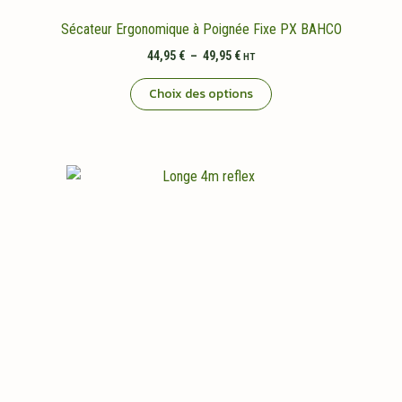
Sécateur Ergonomique à Poignée Fixe PX BAHCO
Plage
44,95
€
–
49,95
€
HT
de
Ce
prix :
Choix des options
44,95 €
produit
à
a
49,95 €
plusieurs
variations.
Les
options
peuvent
être
choisies
sur
la
page
du