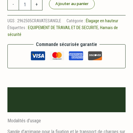
quantité
Ajouter au panier
-
+
de
Cravate
sangle
UGS :
2962505CRAVATESANGLE
Catégorie :
Élagage en hauteur
Étiquettes :
EQUIPEMENT DE TRAVAIL ET DE SECURITE
,
Harnais de
sécurité
Commande sécurisée garantie
Description
Informations logistiques
Modalités d’usage
Sangle d’arrimage pour la fixation et le transport de charges sur