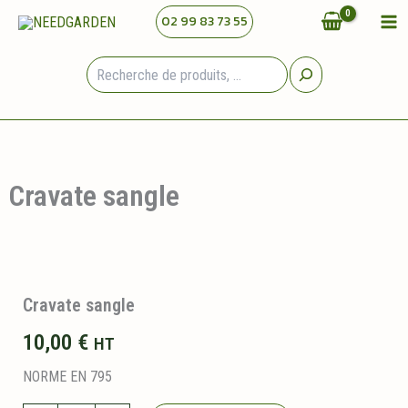
Aller
02 99 83 73 55
au
contenu
Rechercher
Cravate sangle
Cravate sangle
10,00
€
HT
NORME EN 795