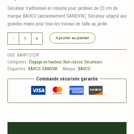
Sécateur traditionnel et robuste pour jardinier de 23 cm de
marque BAHCO (anciennement SANDVIK). Sécateur adapté aux
grandes mains pour tous les travaux de taille au jardin.
quantité
Ajouter au panier
-
+
de
Sécateur
traditionnel
UGS :
BAHP12123F
pour
Catégories :
Élagage en hauteur
,
Non classé
,
Sécateurs
jardinier
Étiquettes :
BAHCO
,
SANDVIK
Marque :
BAHCO
BAHCO
P121-
Commande sécurisée garantie
23
Description