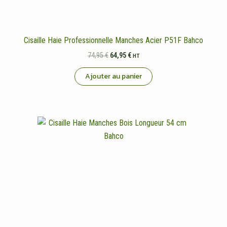
Cisaille Haie Professionnelle Manches Acier P51F Bahco
Le
Le
74,95
€
64,95
€
HT
prix
prix
initial
actuel
Ajouter au panier
était :
est :
74,95 €.
64,95 €.