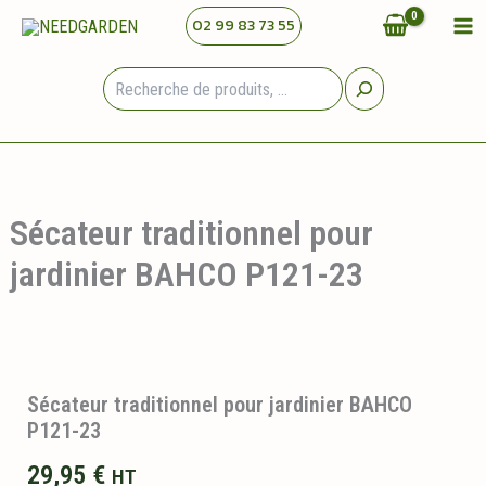
Aller
02 99 83 73 55
au
contenu
Rechercher
Sécateur traditionnel pour
jardinier BAHCO P121-23
Sécateur traditionnel pour jardinier BAHCO
P121-23
29,95
€
HT