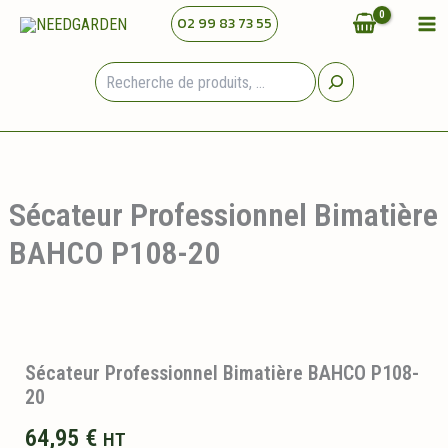
Aller
02 99 83 73 55
au
contenu
Rechercher
Sécateur Professionnel Bimatière
BAHCO P108-20
Sécateur Professionnel Bimatière BAHCO P108-
20
64,95
€
HT