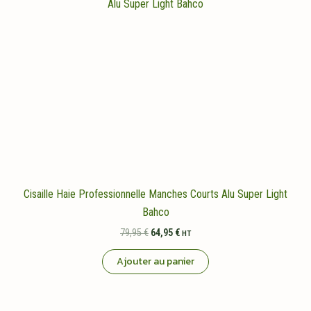
Cisaille Haie Professionnelle Manches Courts Alu Super Light
Bahco
Le
Le
79,95
€
64,95
€
HT
prix
prix
initial
actuel
Ajouter au panier
était :
est :
79,95 €.
64,95 €.