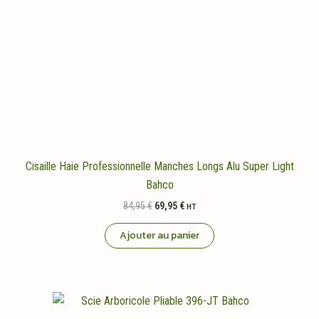
Cisaille Haie Professionnelle Manches Longs Alu Super Light
Bahco
Le
Le
84,95
€
69,95
€
HT
prix
prix
initial
actuel
Ajouter au panier
était :
est :
84,95 €.
69,95 €.