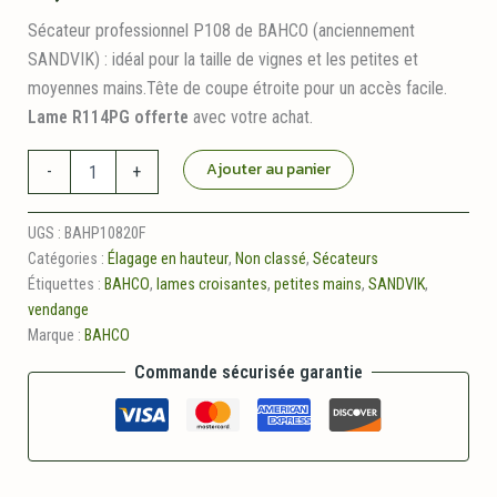
Sécateur professionnel P108 de BAHCO (anciennement
SANDVIK) : idéal pour la taille de vignes et les petites et
moyennes mains.Tête de coupe étroite pour un accès facile.
Lame R114PG offerte
avec votre achat.
quantité
Ajouter au panier
-
+
de
Sécateur
Professionnel
UGS :
BAHP10820F
Bimatière
Catégories :
Élagage en hauteur
,
Non classé
,
Sécateurs
BAHCO
Étiquettes :
BAHCO
,
lames croisantes
,
petites mains
,
SANDVIK
,
P108-
vendange
20
Marque :
BAHCO
Commande sécurisée garantie