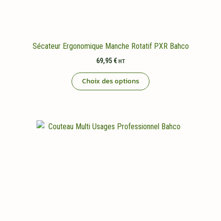
Sécateur Ergonomique Manche Rotatif PXR Bahco
69,95
€
HT
Ce
Choix des options
produit
a
plusieurs
variations.
Les
options
peuvent
être
choisies
sur
la