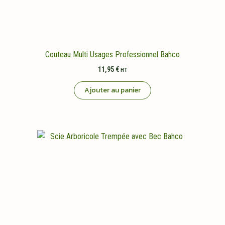
page
du
produit
Couteau Multi Usages Professionnel Bahco
11,95
€
HT
Ajouter au panier