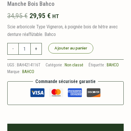
Manche Bois Bahco
Le
Le
34,95
€
29,95
€
HT
prix
prix
Scie arboricole Type Vigneron, à poignée bois de hêtre avec
denture réaffûtable. Bahco
initial
actuel
quantité
Ajouter au panier
était :
est :
-
+
de
Scie
34,95 €.
29,95 €.
Arboricole
UGS :
BAH4214116T
Catégorie :
Non classé
Étiquette :
BAHCO
Type
Marque :
BAHCO
Vigneron
Lame
Commande sécurisée garantie
360
mm
Manche
Bois
Bahco
Description