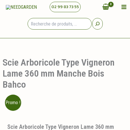
Aller
02 99 83 73 55
au
contenu
Rechercher
Scie Arboricole Type Vigneron
Lame 360 mm Manche Bois
Bahco
Promo !
Scie Arboricole Type Vigneron Lame 360 mm