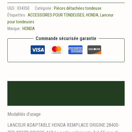
Lanceur
adaptable
UGS :
034350
Catégorie :
Pièces détachées tondeuse
HONDA
Étiquettes :
ACCESSOIRES POUR TONDEUSES
,
HONDA
,
Lanceur
pour tondeuses
Marque :
HONDA
Commande sécurisée garantie
Description
Informations logistiques
Modalités d’usage
LANCEUR ADAPTABLE HONDA REMPLACE ORIGINE 28400-