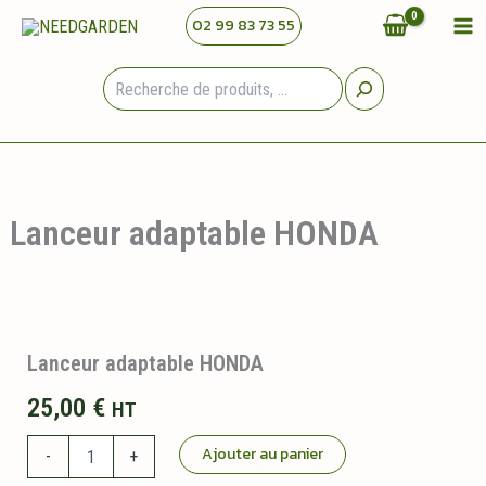
Aller
02 99 83 73 55
au
contenu
Rechercher
Lanceur adaptable HONDA
Lanceur adaptable HONDA
25,00
€
HT
quantité
Ajouter au panier
-
+
de