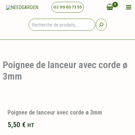
Aller
02 99 83 73 55
au
contenu
Rechercher
Poignee de lanceur avec corde ø
3mm
Poignee de lanceur avec corde ø 3mm
5,50
€
HT