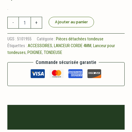
.
quantité
Ajouter au panier
-
+
de
Ensemble
poignee
UGS :
5101955
Catégorie :
Pièces détachées tondeuse
et
Étiquettes :
ACCESSOIRES
,
LANCEUR CORDE 4MM
,
Lanceur pour
corde
tondeuses
,
POIGNEE
,
TONDEUSE
de
lanceur
Commande sécurisée garantie
4mm
90cm
Description
Informations logistiques