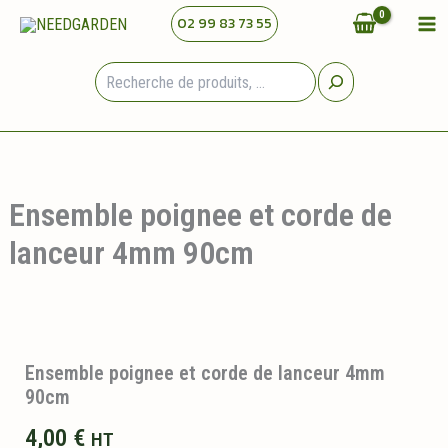
Aller
02 99 83 73 55
au
contenu
Rechercher
Ensemble poignee et corde de
lanceur 4mm 90cm
Ensemble poignee et corde de lanceur 4mm
90cm
4,00
€
HT