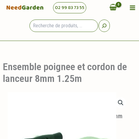
Aller
02 99 83 73 55
au
contenu
Rechercher
Ensemble poignee et cordon de
lanceur 8mm 1.25m
Ensemble poignee et cordon de lanceur 8mm
1.25m
4,50
€
HT