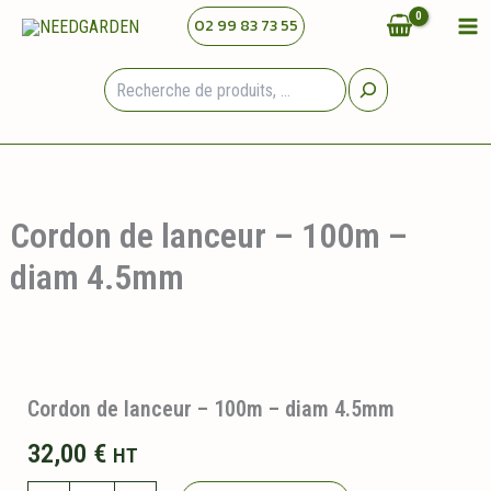
Aller
02 99 83 73 55
au
contenu
Rechercher
Cordon de lanceur – 100m –
diam 4.5mm
Cordon de lanceur – 100m – diam 4.5mm
32,00
€
HT