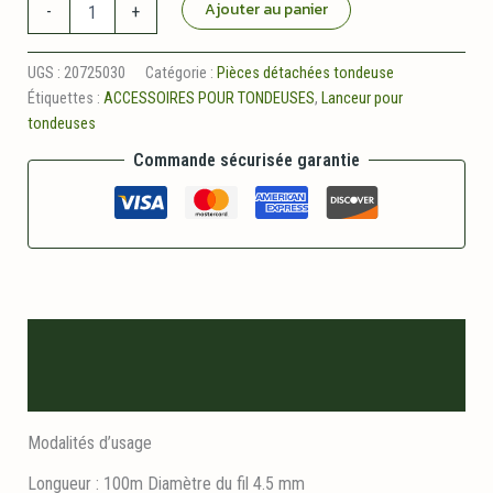
quantité
Ajouter au panier
-
+
de
Cordon
de
UGS :
20725030
Catégorie :
Pièces détachées tondeuse
lanceur
Étiquettes :
ACCESSOIRES POUR TONDEUSES
,
Lanceur pour
-
tondeuses
100m
-
Commande sécurisée garantie
diam
4.5mm
Description
Informations logistiques
Modalités d’usage
Longueur : 100m Diamètre du fil 4.5 mm