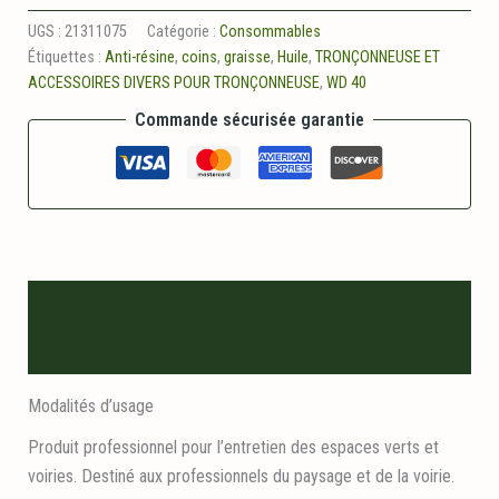
Coins
nylon
UGS :
21311075
Catégorie :
Consommables
19
Étiquettes :
Anti-résine
,
coins
,
graisse
,
Huile
,
TRONÇONNEUSE ET
cm
ACCESSOIRES DIVERS POUR TRONÇONNEUSE
,
WD 40
Commande sécurisée garantie
Description
Informations logistiques
Modalités d’usage
Produit professionnel pour l’entretien des espaces verts et
voiries. Destiné aux professionnels du paysage et de la voirie.