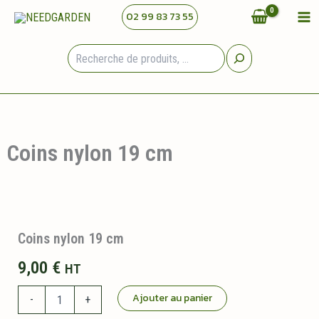
Aller
02 99 83 73 55
au
contenu
Rechercher
Coins nylon 19 cm
Coins nylon 19 cm
9,00
€
HT
quantité
Ajouter au panier
-
+
de