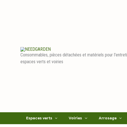
Aller
au
contenu
Consommables, pièces détachées et matériels pour l'entret
espaces verts et voiries
Espaces verts
Voiries
Arrosage