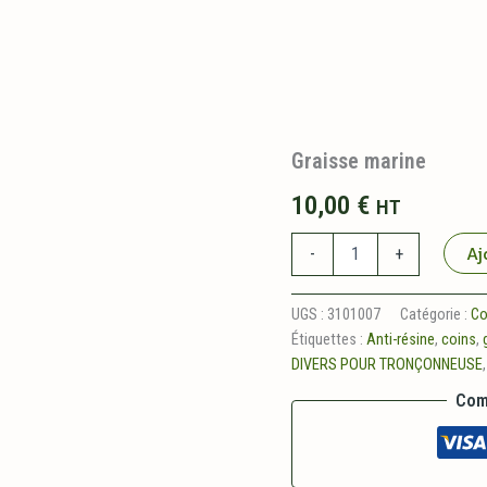
Graisse marine
10,00
€
HT
quantité
Aj
-
+
de
Graisse
marine
UGS :
3101007
Catégorie :
C
Étiquettes :
Anti-résine
,
coins
,
DIVERS POUR TRONÇONNEUSE
Com