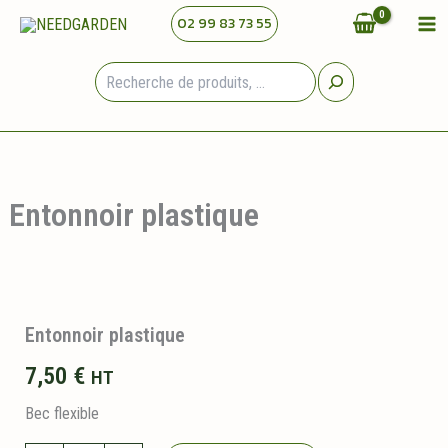
Aller
02 99 83 73 55
au
contenu
Rechercher
Entonnoir plastique
Entonnoir plastique
7,50
€
HT
Bec flexible