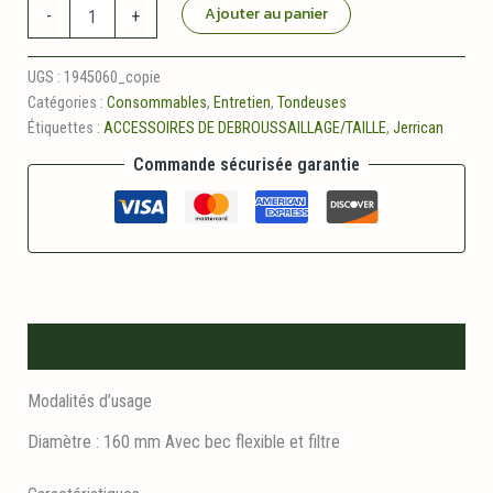
quantité
Ajouter au panier
-
+
de
Entonnoir
plastique
UGS :
1945060_copie
Catégories :
Consommables
,
Entretien
,
Tondeuses
Étiquettes :
ACCESSOIRES DE DEBROUSSAILLAGE/TAILLE
,
Jerrican
Commande sécurisée garantie
Description
Modalités d’usage
Diamètre : 160 mm Avec bec flexible et filtre