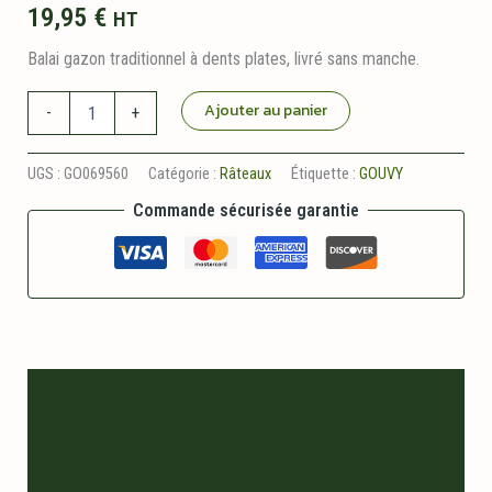
19,95
€
HT
Balai gazon traditionnel à dents plates, livré sans manche.
quantité
Ajouter au panier
-
+
de
Balai
à
UGS :
GO069560
Catégorie :
Râteaux
Étiquette :
GOUVY
Gazon
Commande sécurisée garantie
20
Dents
Plates
Renforcé
SANS
MANCHE
Gouvy
Description
Informations logistiques
Avis (0)