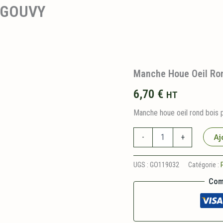
s GOUVY
Manche Houe Oeil Ro
6,70
€
HT
Manche houe oeil rond bois p
quantité
Aj
-
+
de
Manche
Houe
UGS :
GO119032
Catégorie :
Oeil
Com
Rond
Bois
GOUVY