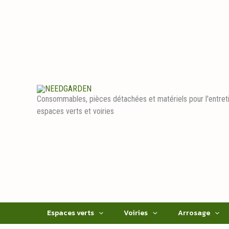
Aller
au
contenu
Consommables, pièces détachées et matériels pour l'entret
espaces verts et voiries
Espaces verts
Voiries
Arrosage