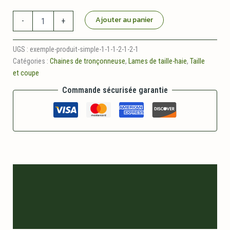
quantité
Ajouter au panier
-
+
de
Anti-
résine
UGS :
exemple-produit-simple-1-1-1-2-1-2-1
GRANIT
Catégories :
Chaines de tronçonneuse
,
Lames de taille-haie
,
Taille
et coupe
Commande sécurisée garantie
Description
Informations logistiques
Avis (0)