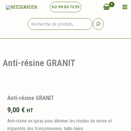
Aller
02 99 83 73 55
au
contenu
Rechercher
Anti-résine GRANIT
Anti-résine GRANIT
9,00
€
HT
Anti-résine en spray pour éliminer les résidus de sèves et
impuretés des tronçonneuses, taille-haies.