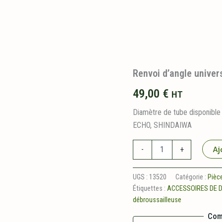
Renvoi d’angle univer
49,00
€
HT
Diamètre de tube disponi
ECHO, SHINDAIWA
quantité
Aj
-
+
de
Renvoi
d'angle
UGS :
13520
Catégorie :
Pièc
universel
Étiquettes :
ACCESSOIRES DE 
débroussailleuse
Com