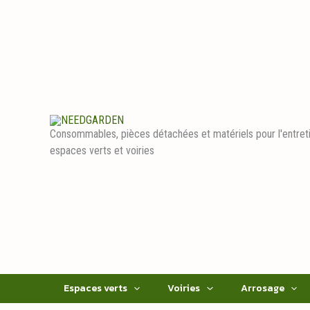
Aller
au
contenu
Consommables, pièces détachées et matériels pour l'entret
espaces verts et voiries
Espaces verts
Voiries
Arrosage