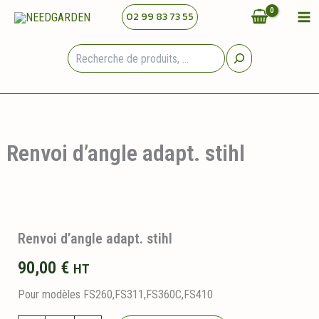
Aller
02 99 83 73 55
au
contenu
Rechercher
Renvoi d’angle adapt. stihl
Renvoi d’angle adapt. stihl
90,00
€
HT
Pour modèles FS260,FS311,FS360C,FS410