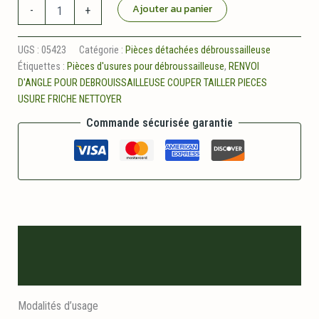
quantité
Ajouter au panier
-
+
de
Renvoi
d'angle
UGS :
05423
Catégorie :
Pièces détachées débroussailleuse
adapt.
Étiquettes :
Pièces d'usures pour débroussailleuse
,
RENVOI
stihl
D'ANGLE POUR DEBROUISSAILLEUSE COUPER TAILLER PIECES
USURE FRICHE NETTOYER
Commande sécurisée garantie
Description
Informations logistiques
Modalités d’usage