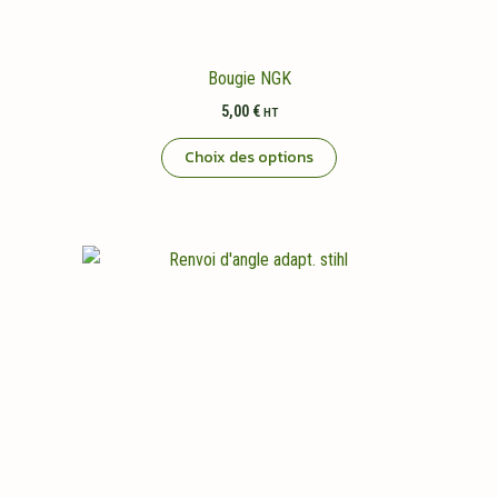
Bougie NGK
5,00
€
HT
Ce
Choix des options
produit
a
plusieurs
variations.
Les
options
peuvent
être
choisies
sur
la
page