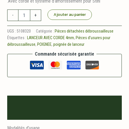
.Avec corde et système d’amortissement pour Stihl
quantité
Ajouter au panier
-
+
de
Poignee
de
UGS :
5108320
Catégorie :
Pièces détachées débroussailleuse
lanceur
Étiquettes :
LANCEUR AVEC CORDE 4mm
,
Pièces d'usures pour
avec
débroussailleuse
,
POIGNEE
,
poignée de lanceur
corde
ø
Commande sécurisée garantie
3mm
Description
Informations logistiques
Modalités d’usage