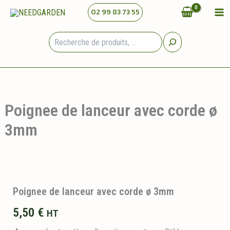
Aller
02 99 83 73 55
au
contenu
Rechercher
Poignee de lanceur avec corde ø
3mm
Poignee de lanceur avec corde ø 3mm
5,50
€
HT