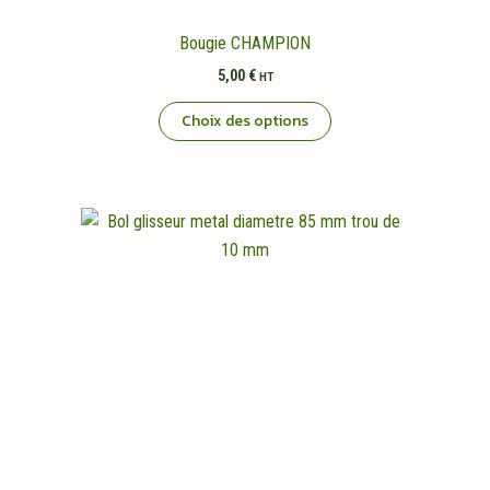
Bougie CHAMPION
5,00
€
HT
Ce
Choix des options
produit
a
plusieurs
variations.
Les
options
peuvent
être
choisies
sur
la
page
du