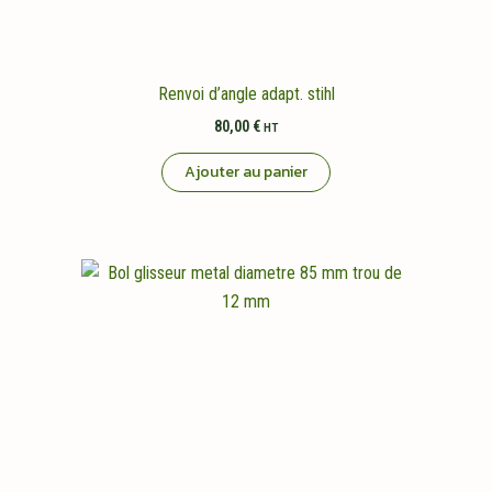
du
produit
Renvoi d’angle adapt. stihl
80,00
€
HT
Ajouter au panier