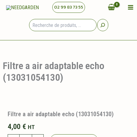
Aller
02 99 83 73 55
au
contenu
Rechercher
Filtre a air adaptable echo
(13031054130)
Filtre a air adaptable echo (13031054130)
4,00
€
HT