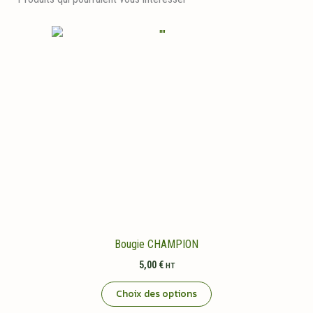
Bougie CHAMPION
5,00
€
HT
Ce
Choix des options
produit