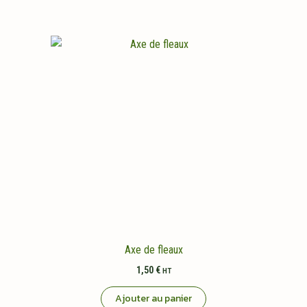
a
plusieurs
variations.
Les
options
peuvent
être
choisies
sur
la
page
du
produit
Axe de fleaux
1,50
€
HT
Ajouter au panier