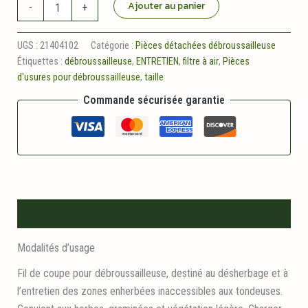
quantité
Ajouter au panier
-
+
de
Filtre
a
UGS :
21404102
Catégorie :
Pièces détachées débroussailleuse
air
Étiquettes :
débroussailleuse
,
ENTRETIEN
,
filtre à air
,
Pièces
adaptable
d'usures pour débroussailleuse
,
taille
echo
(13031054130)
Commande sécurisée garantie
Description
Modalités d’usage
Fil de coupe pour débroussailleuse, destiné au désherbage et à
l’entretien des zones enherbées inaccessibles aux tondeuses.