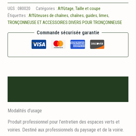
Pierre
a
UGS :
080020
Catégories :
Affûtage
,
Taille et coupe
meule
Étiquettes :
Affûteuses de chaînes
,
chaînes
,
guides
,
limes
,
TRONÇONNEUSE ET ACCESSOIRES DIVERS POUR TRONÇONNEUSE
Commande sécurisée garantie
Description
Informations logistiques
Modalités d’usage
Produit professionnel pour l’entretien des espaces verts et
voiries. Destiné aux professionnels du paysage et de la voirie.