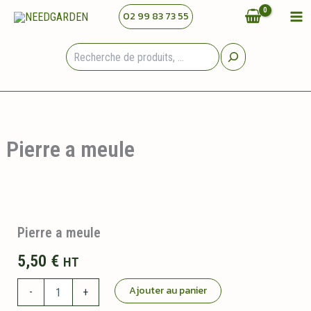
Aller
02 99 83 73 55
au
contenu
Rechercher
Pierre a meule
Pierre a meule
5,50
€
HT
quantité
Ajouter au panier
-
+
de