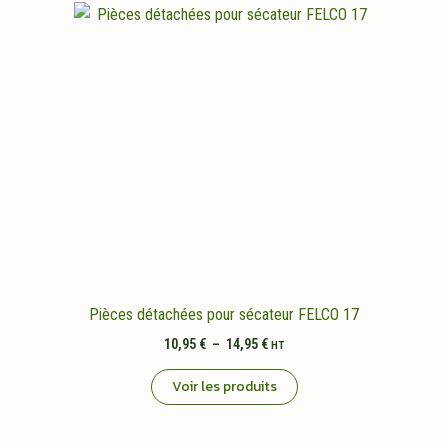
Pièces détachées pour sécateur FELCO 17
Plage
10,95
€
–
14,95
€
HT
de
prix :
Voir les produits
10,95 €
à
14,95 €