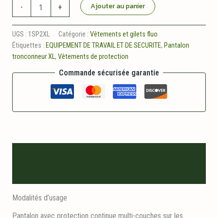
quantité
Ajouter au panier
-
+
de
Pantalon
de
UGS :
1SP2XL
Catégorie :
Vêtements et gilets fluo
tronçonneur
Étiquettes :
EQUIPEMENT DE TRAVAIL ET DE SECURITE
,
Pantalon
sip
tronconneur XL
,
Vêtements de protection
Commande sécurisée garantie
Description
Informations logistiques
Modalités d’usage
Pantalon avec protection continue multi-couches sur les