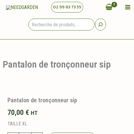
Aller
02 99 83 73 55
au
contenu
Rechercher
Pantalon de tronçonneur sip
Pantalon de tronçonneur sip
70,00
€
HT
TAILLE XL