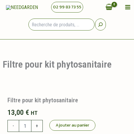
Aller
02 99 83 73 55
au
contenu
Rechercher
Filtre pour kit phytosanitaire
Filtre pour kit phytosanitaire
13,00
€
HT
quantité
Ajouter au panier
-
+
de