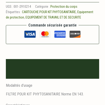
Filtre
pour
UGS :
001-2910214
Catégorie :
Protection du corps
kit
Étiquettes :
CARTOUCHE POUR KIT PHYTOSANITAIRE
,
Equipement
phytosanitaire
de protection
,
EQUIPEMENT DE TRAVAIL ET DE SECURITE
Commande sécurisée garantie
Description
Informations logistiques
Modalités d’usage
FILTRE POUR KIT PHYTOSANITAIRE Norme EN 143.