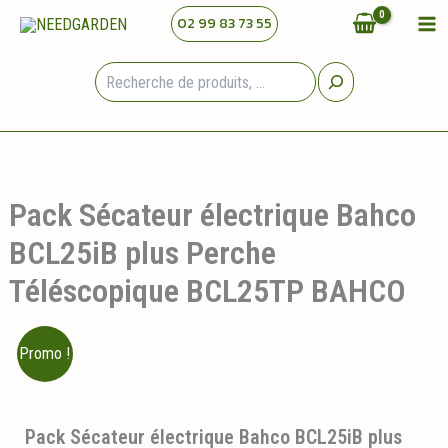
Aller
02 99 83 73 55
au
contenu
Rechercher
Pack Sécateur électrique Bahco
BCL25iB plus Perche
Téléscopique BCL25TP BAHCO
Promo !
Pack Sécateur électrique Bahco BCL25iB plus