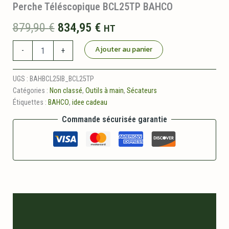
Perche Téléscopique BCL25TP BAHCO
Le
Le
879,90
€
834,95
€
HT
prix
prix
quantité
Ajouter au panier
-
+
de
initial
actuel
Pack
Sécateur
UGS :
BAHBCL25IB_BCL25TP
était :
est :
électrique
Catégories :
Non classé
,
Outils à main
,
Sécateurs
Bahco
Étiquettes :
BAHCO
,
idee cadeau
879,90 €.
834,95 €.
BCL25iB
plus
Commande sécurisée garantie
Perche
Téléscopique
BCL25TP
BAHCO
Description
Informations logistiques