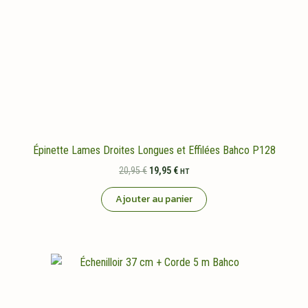
Épinette Lames Droites Longues et Effilées Bahco P128
Le
Le
20,95
€
19,95
€
HT
prix
prix
initial
actuel
Ajouter au panier
était :
est :
20,95 €.
19,95 €.