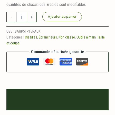
quantités de chacun des articles sont modifiables.
quantité
Ajouter au panier
-
+
de
Pack
Cisaille
UGS :
BAHP51P16PACK
et
Catégories :
Cisailles
,
Ébrancheurs
,
Non classé
,
Outils à main
,
Taille
Ebrancheur
et coupe
Pro
Commande sécurisée garantie
Description
Informations logistiques