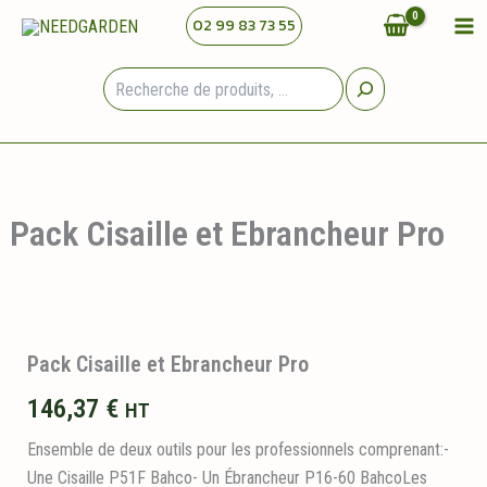
Aller
02 99 83 73 55
au
contenu
Rechercher
Pack Cisaille et Ebrancheur Pro
Pack Cisaille et Ebrancheur Pro
146,37
€
HT
Ensemble de deux outils pour les professionnels comprenant:-
Une Cisaille P51F Bahco- Un Ébrancheur P16-60 BahcoLes