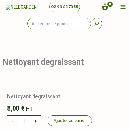
Aller
02 99 83 73 55
au
contenu
Rechercher
Nettoyant degraissant
Nettoyant degraissant
8,00
€
HT
quantité
Ajouter au panier
-
+
de