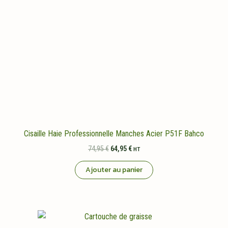
Cisaille Haie Professionnelle Manches Acier P51F Bahco
Le
Le
74,95
€
64,95
€
HT
prix
prix
initial
actuel
Ajouter au panier
était :
est :
74,95 €.
64,95 €.