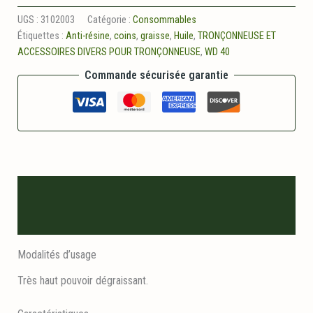
Nettoyant
degraissant
UGS :
3102003
Catégorie :
Consommables
Étiquettes :
Anti-résine
,
coins
,
graisse
,
Huile
,
TRONÇONNEUSE ET
ACCESSOIRES DIVERS POUR TRONÇONNEUSE
,
WD 40
Commande sécurisée garantie
Description
Informations logistiques
Modalités d’usage
Très haut pouvoir dégraissant.