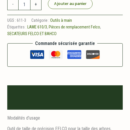
quantité
Ajouter au panier
-
+
de
Lame
FELCO
UGS :
611-3
Catégorie :
Outils à main
611/3
Étiquettes :
LAME 610/3
,
Pièces de remplacement Felco
,
SECATEURS FELCO ET BAHCO
Commande sécurisée garantie
Description
Informations logistiques
Modalités d’usage
Outil de taille de précision FELCO pour la taille des arbres,