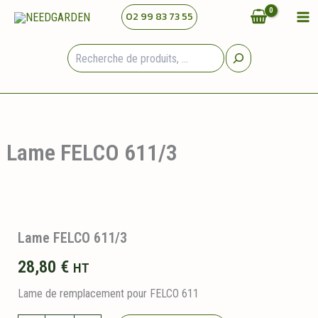
Aller
02 99 83 73 55
au
contenu
Rechercher
Lame FELCO 611/3
Lame FELCO 611/3
28,80
€
HT
Lame de remplacement pour FELCO 611