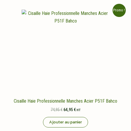
Promo !
Cisaille Haie Professionnelle Manches Acier P51F Bahco
Le
Le
74,95
€
64,95
€
HT
prix
prix
initial
actuel
Ajouter au panier
était :
est :
74,95 €.
64,95 €.