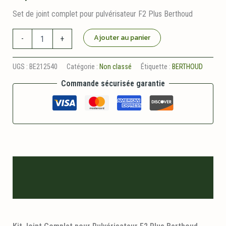
Set de joint complet pour pulvérisateur F2 Plus Berthoud
quantité
Ajouter au panier
-
+
de
Kit
Joint
UGS :
BE212540
Catégorie :
Non classé
Étiquette :
BERTHOUD
Complet
Commande sécurisée garantie
pour
Pulvérisateur
F2
Plus
Berthoud
Description
Informations logistiques