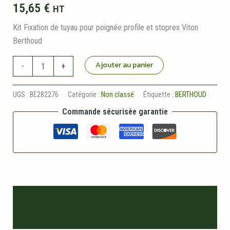
15,65
€
HT
Kit Fixation de tuyau pour poignée profile et stoprex Viton
Berthoud
quantité
Ajouter au panier
-
+
de
Kit
Fixation
UGS :
BE282276
Catégorie :
Non classé
Étiquette :
BERTHOUD
Tuyau
Commande sécurisée garantie
pour
Poignée
Profile
et
Stoprex
Viton
Berthoud
Description
Informations logistiques