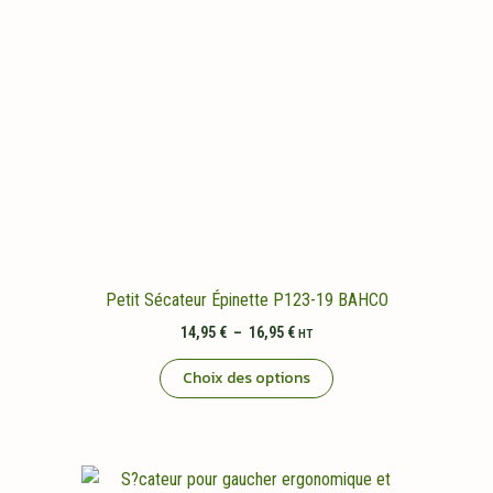
Petit Sécateur Épinette P123-19 BAHCO
Plage
14,95
€
–
16,95
€
HT
de
Ce
prix :
Choix des options
14,95 €
produit
à
a
16,95 €
plusieurs
variations.