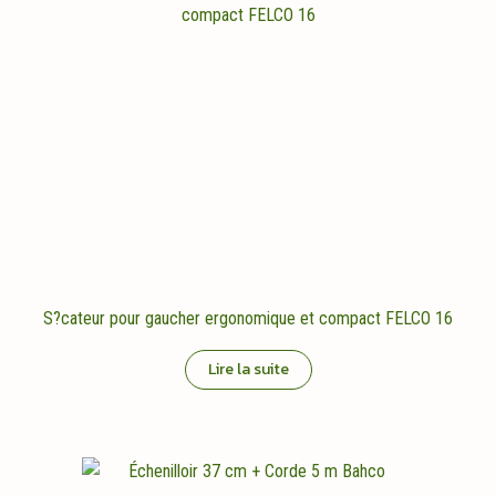
Les
options
peuvent
être
choisies
sur
la
page
du
produit
S?cateur pour gaucher ergonomique et compact FELCO 16
Lire la suite