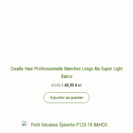
Cisaille Haie Professionnelle Manches Longs Alu Super Light
Bahco
Le
Le
84,95
€
69,95
€
HT
prix
prix
initial
actuel
Ajouter au panier
était :
est :
84,95 €.
69,95 €.