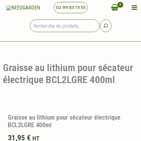
Aller
02 99 83 73 55
au
contenu
Rechercher
Graisse au lithium pour sécateur
électrique BCL2LGRE 400ml
Graisse au lithium pour sécateur électrique
BCL2LGRE 400ml
31,95
€
HT