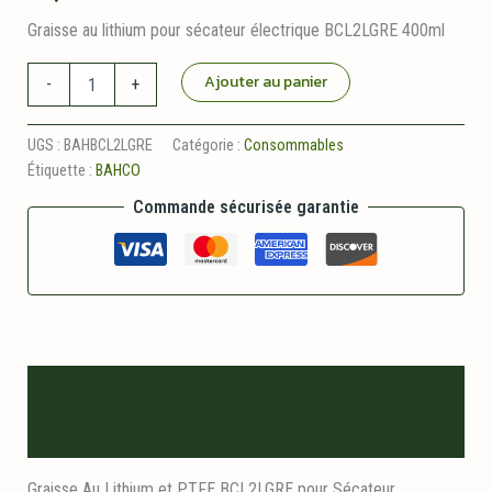
Graisse au lithium pour sécateur électrique BCL2LGRE 400ml
quantité
Ajouter au panier
-
+
de
Graisse
au
UGS :
BAHBCL2LGRE
Catégorie :
Consommables
lithium
Étiquette :
BAHCO
pour
sécateur
Commande sécurisée garantie
électrique
BCL2LGRE
400ml
Description
Informations logistiques
Graisse Au Lithium et PTFE BCL2LGRE pour Sécateur