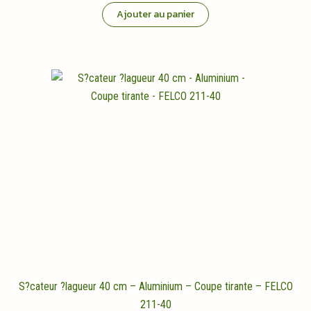
initial
actuel
Ajouter au panier
était :
est :
84,95 €.
69,95 €.
S?cateur ?lagueur 40 cm – Aluminium – Coupe tirante – FELCO
211-40