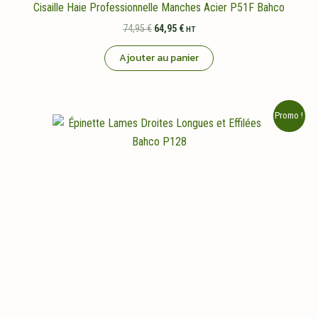
Cisaille Haie Professionnelle Manches Acier P51F Bahco
Le
Le
74,95
€
64,95
€
HT
prix
prix
initial
actuel
Ajouter au panier
était :
est :
74,95 €.
64,95 €.
Promo !