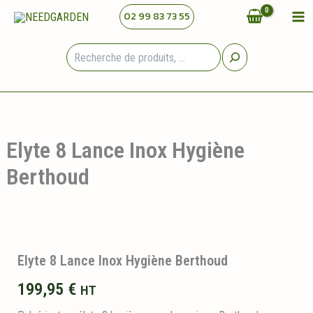
Aller
02 99 83 73 55
au
contenu
Rechercher
Elyte 8 Lance Inox Hygiène
Berthoud
Elyte 8 Lance Inox Hygiène Berthoud
199,95
€
HT