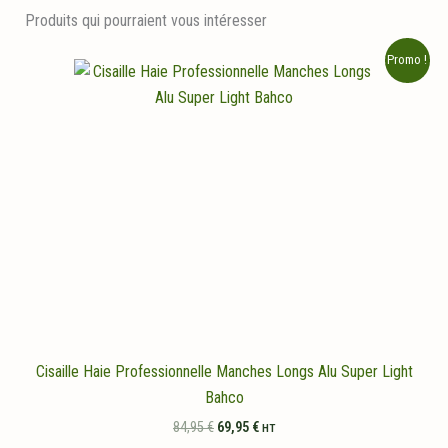
Produits qui pourraient vous intéresser
Promo !
Cisaille Haie Professionnelle Manches Longs Alu Super Light
Bahco
Le
Le
84,95
€
69,95
€
HT
prix
prix