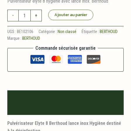
Pulvérisateur élyte 8 hygiène avec lance inox. Berthoud
quantité
Ajouter au panier
-
+
de
Elyte
8
UGS :
BE102106
Catégorie :
Non classé
Étiquette :
BERTHOUD
Lance
Marque :
BERTHOUD
Inox
Hygiène
Commande sécurisée garantie
Berthoud
Description
Informations logistiques
Pulvérisateur Elyte 8 Berthoud lance inox Hygiène destiné
à la désinfection