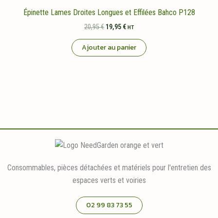
Épinette Lames Droites Longues et Effilées Bahco P128
Le
Le
20,95
€
19,95
€
HT
prix
prix
initial
actuel
Ajouter au panier
était :
est :
20,95 €.
19,95 €.
Consommables, pièces détachées et matériels pour l'entretien des
espaces verts et voiries
02 99 83 73 55