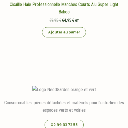
Cisaille Haie Professionnelle Manches Courts Alu Super Light
Bahco
Le
Le
79,95
€
64,95
€
HT
prix
prix
initial
actuel
Ajouter au panier
était :
est :
79,95 €.
64,95 €.
Consommables, pièces détachées et matériels pour l'entretien des
espaces verts et voiries
02 99 83 73 55