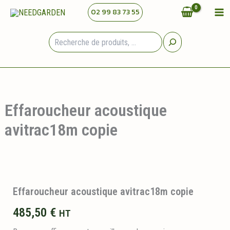
Aller
02 99 83 73 55
au
contenu
Rechercher
Effaroucheur acoustique
avitrac18m copie
Effaroucheur acoustique avitrac18m copie
485,50
€
HT