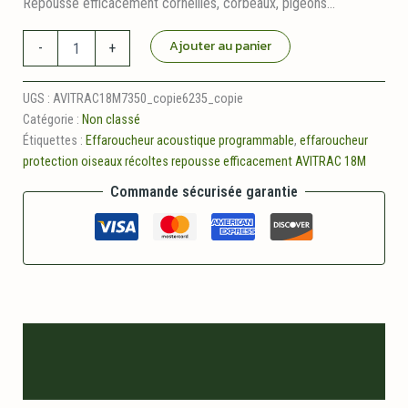
Repousse efficacement corneilles, corbeaux, pigeons…
quantité
Ajouter au panier
-
+
de
Effaroucheur
acoustique
UGS :
AVITRAC18M7350_copie6235_copie
avitrac18m
Catégorie :
Non classé
copie
Étiquettes :
Effaroucheur acoustique programmable
,
effaroucheur
protection oiseaux récoltes repousse efficacement AVITRAC 18M
Commande sécurisée garantie
Description
Informations logistiques