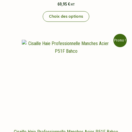
69,95
€
HT
Ce
Choix des options
produit
a
plusieurs
Promo !
variations.
Les
options
peuvent
être
choisies
sur
la
page
du
produit
Cisaille Haie Professionnelle Manches Acier P51F Bahco